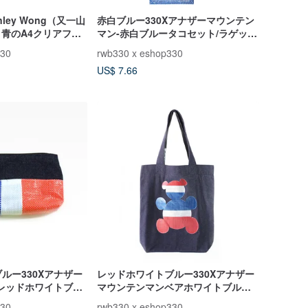
anley Wong（又一山
赤白ブルー330Xアナザーマウンテン
と青のA4クリアファ
マン-赤白ブルータコセット/ラゲッジ
子）
タグ
330
rwb330 x eshop330
US$ 7.66
ルー330Xアナザー
レッドホワイトブルー330Xアナザー
レッドホワイトブル
マウンテンマンベアホワイトブルー
バッグ
デニムバッグA（ビッグベア）横柄
330
rwb330 x eshop330