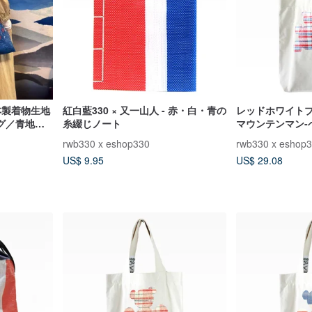
本製着物生地
紅白藍330 × 又一山人 - 赤・白・青の
レッドホワイトブ
グ／青地に
糸綴じノート
マウンテンマン-
コットンバッグC（X
rwb330 x eshop330
rwb330 x eshop
US$ 9.95
US$ 29.08