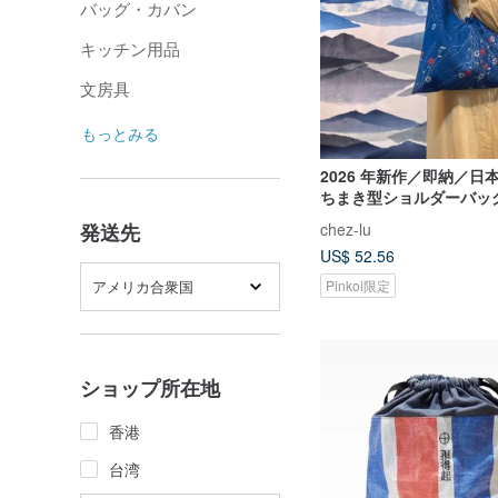
バッグ・カバン
キッチン用品
文房具
もっとみる
2026 年新作／即納／日
ちまき型ショルダーバッ
紅白の小花柄／L サイズ
chez-lu
発送先
US$ 52.56
アメリカ合衆国
Pinkoi限定
ショップ所在地
香港
台湾