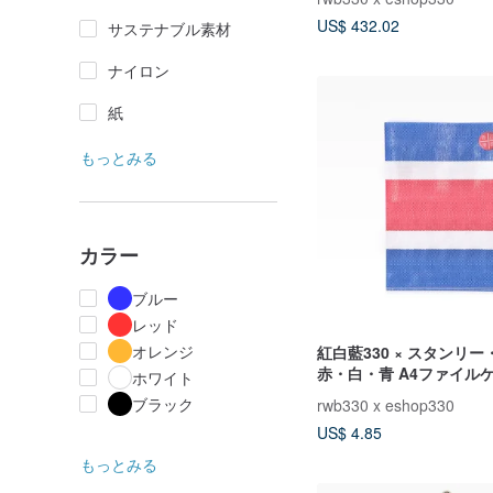
HAND（Girls）Limited
US$ 432.02
サステナブル素材
ナイロン
紙
もっとみる
カラー
ブルー
レッド
オレンジ
紅白藍330 × スタンリー
赤・白・青 A4ファイルケ
ホワイト
縦縞 - ランダム発送)
ブラック
rwb330 x eshop330
US$ 4.85
もっとみる