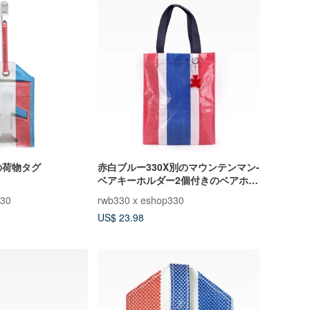
の荷物タグ
赤白ブルー330X別のマウンテンマン-
ベアキーホルダー2個付きのベアホワ
イトとブルーのロングハンドハンド
330
rwb330 x eshop330
ルバッグ（大）
US$ 23.98