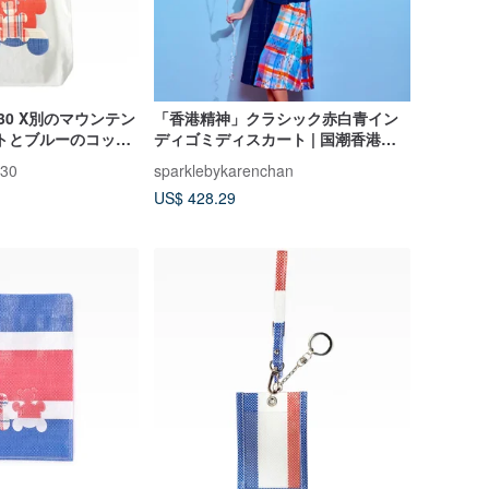
30 X別のマウンテン
「香港精神」クラシック赤白青イン
トとブルーのコット
ディゴミディスカート | 国潮香港ス
ーイベア）水平パター
タイル新チャイニーズ | ファッショ
330
sparklebykarenchan
ン
US$ 428.29