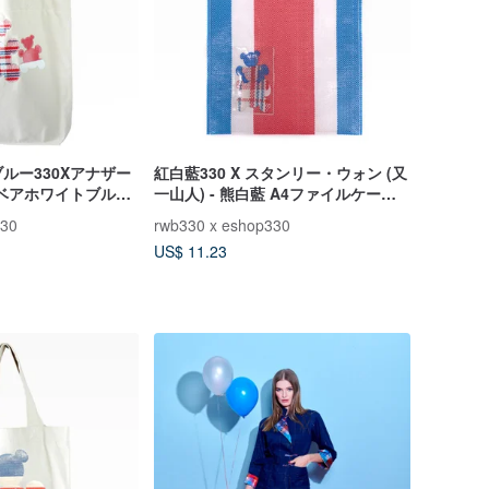
ルー330Xアナザー
紅白藍330 X スタンリー・ウォン (又
ベアホワイトブルー
一山人) - 熊白藍 A4ファイルケース
iong Mabao）
(クマの双子)
330
rwb330 x eshop330
US$ 11.23