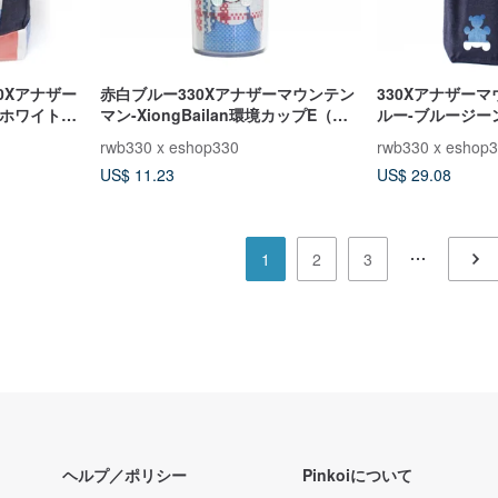
0Xアナザー
赤白ブルー330Xアナザーマウンテン
330Xアナザー
、ホワイト、
マン-XiongBailan環境カップE（リ
ルー-ブルージー
トルベアー）
ッグB（ベア）ブ
rwb330 x eshop330
rwb330 x eshop
US$ 11.23
US$ 29.08
1
2
3
ヘルプ／ポリシー
Pinkoiについて