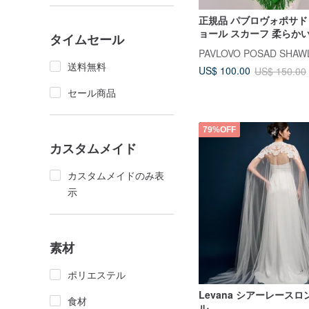
正規品 パブロヴォポサド
ョール スカーフ 柔らか
タイムセール
100% 89x89cm 1387-9
PAVLOVO POSAD SHAW
送料無料
US$ 100.00
US$ 150.00
セール商品
79%OFF
カスタムメイド
カスタムメイドのみ表
示
素材
ポリエステル
Levana シアーレース
食材
ル