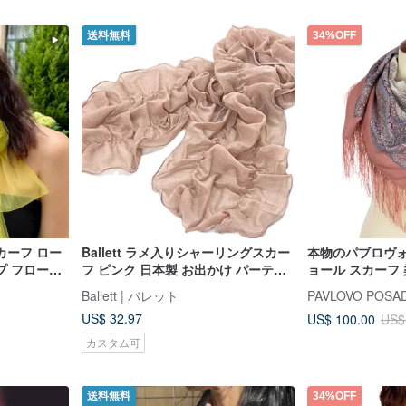
送料無料
34%OFF
カーフ ロー
Ballett ラメ入りシャーリングスカー
本物のパブロヴォ
プ フローラ
フ ピンク 日本製 お出かけ パーティ
ョール スカーフ
ー 結婚式 レディース 防寒 日焼け対
100% 89x89 cm 
Ballett | バレット
PAVLOVO POSA
策
US$ 32.97
US$ 100.00
US$
カスタム可
送料無料
34%OFF