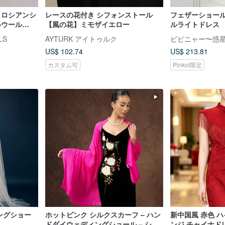
 ロシアンシ
レースの花付き シフォンストール
フェザーショー
いウール
【風の花】ミモザイエロー
ルライトドレス
LS
AYTURK アイトゥルク
ビビニャー〜惑
US$ 102.74
US$ 213.81
カスタム可
Pinkoi限定
ロングショー
ホットピンク シルクスカーフ – ハン
新中国風 赤色 ハ
ドダイウェディングショール – シル
ンジ チャイナド