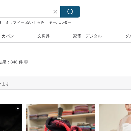
湾
ミッフィー ぬいぐるみ
キーホルダー
水着
・カバン
文房具
家電・デジタル
グ
結果：348 件
います