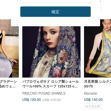
US$ 287.67
US$ 28.26
カスタム可
確定
30%OFF
 グラデーシ
パブロヴォポサド ロシア製ショール
月見草畑 シルク
手染めウェデ
ウール100% スカーフ 125x125 cm
35/70
ラップ
ラップ シルクフリンジ 1437-14
PAVLOVO POSAD SHAWLS
Klaradar
US$ 140.00
US$ 120.00
US$ 170.00
カスタム可