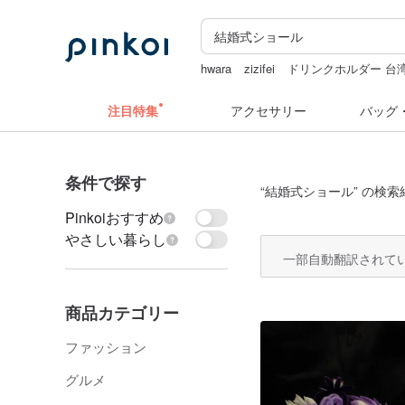
hwara
zizifei
ドリンクホルダー 台
台湾 24金 ネックレス
ぬいぐるみ
注目特集
アクセサリー
バッグ
条件で探す
“
結婚式ショール
” の検索
Pinkoiおすすめ
やさしい暮らし
一部自動翻訳されて
商品カテゴリー
ファッション
グルメ