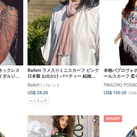
ネックレス
Ballett ラメ入りミニスカーフ ピンク
本物パブロヴォポ
イダルジュ
日本製 お出かけ パーティー 結婚式
ールスカーフ 柔
ックレス
レディース 防寒 日焼け対策 ギフト
89x89cm 1684-1
Ballett | バレット
PAVLOVO POSA
プレゼント
US$ 28.26
US$ 100.00
US$
カスタム可
34%OFF