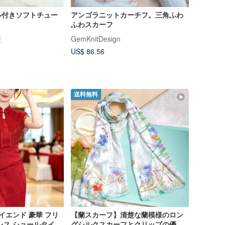
ル付きソフトチュー
アンゴラニットカーチフ。三角ふわ
ふわスカーフ
星
GemKnitDesign
US$ 86.56
送料無料
イエンド 豪華 フリ
【蘭スカーフ】清楚な蘭模様のロン
レス ショールタイプ
グシルクスカーフとクリップの優雅