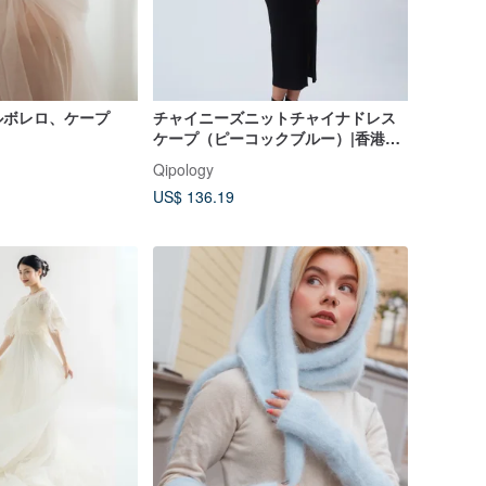
ルボレロ、ケープ
チャイニーズニットチャイナドレス
ケープ（ピーコックブルー）|香港デ
ザイン|クラシック|エレガント|東西
Qipology
融合
US$ 136.19