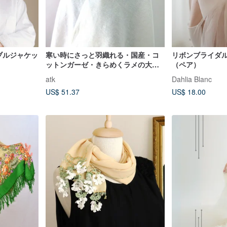
シブルジャケッ
寒い時にさっと羽織れる・国産・コ
リボンブライダ
ットンガーゼ・きらめくラメの大判
（ペア）
ストール
atk
Dahlia Blanc
US$ 51.37
US$ 18.00