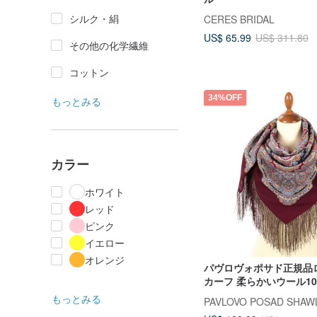
シルク・絹
CERES BRIDAL
US$ 65.99
US$ 311.80
その他の化学繊維
コットン
34%OFF
もっとみる
カラー
ホワイト
レッド
ピンク
イエロー
オレンジ
パヴロヴォポサド正規品
カーフ 柔らかいウール10
89x89cm デザイン1926-
もっとみる
PAVLOVO POSAD SHAW