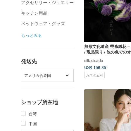
アクセサリー・ジュエリー
キッチン用品
ペットウェア・グッズ
もっとみる
無形文化遺産 蚕糸絨花 –
/ 現品限り / 他の色で
ドも可能
silk-cicada
発送先
US$ 156.35
アメリカ合衆国
カスタム可
ショップ所在地
台湾
中国