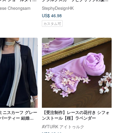
婦 結婚式 ウェディ
なギフトセット | ショール
inese Cheongsam
StephyDesignHK
US$ 46.98
カスタム可
【受注制作】レースの花付き シフォ
ンストール【桜】ラベンダー
 日焼け対策 ギフト
AYTURK アイトゥルク