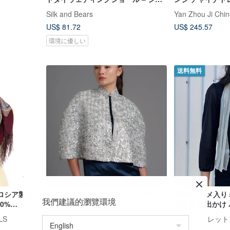
クラップ
披露宴ドレス 新
Silk and Bears
Yan Zhou Ji Ch
ングドレス
US$ 81.72
US$ 245.57
環境に優しい
送料無料
ロシア製ス
シルバーチャイニーズツイードスパ
Ballett ラメ入りミニスカーフ グレー
我們建議的瀏覽環境
0%
ンコールチャイナケープ
日本製 お出かけ パーティー 結婚式
7
レディース 防寒
LS
Qipology
Ballett | バレット
プレゼント