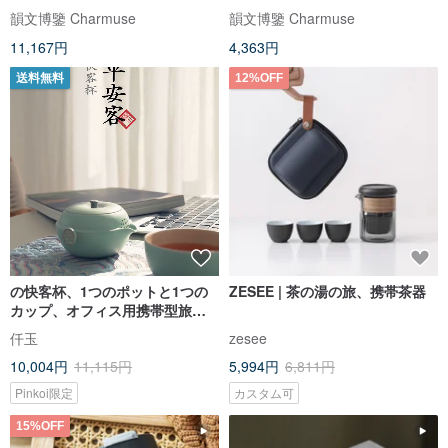
賞 / 持ち運び可能
韻文博鑒 Charmuse
韻文博鑒 Charmuse
11,167円
4,363円
送料無料
12%OFF
の快客杯、1つのポットと1つの
ZESEE | 茶の湯の旅、携帯茶器
カップ、オフィス用携帯型旅行
茶具、1人用の功夫茶具、平安ポ
仟玉
zesee
ット
10,004円
11,115円
5,994円
6,811円
Pinkoi限定
カスタム可
15%OFF