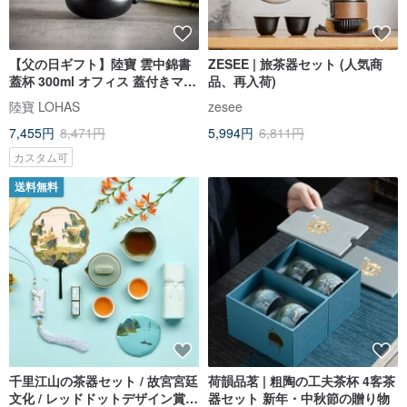
【父の日ギフト】陸寶 雲中錦書
ZESEE | 旅茶器セット (人気商
蓋杯 300ml オフィス 蓋付きマグ
品、再入荷)
カップ
陸寶 LOHAS
zesee
7,455円
8,471円
5,994円
6,811円
カスタム可
送料無料
千里江山の茶器セット / 故宮宮廷
荷韻品茗 | 粗陶の工夫茶杯 4客茶
文化 / レッドドットデザイン賞受
器セット 新年・中秋節の贈り物