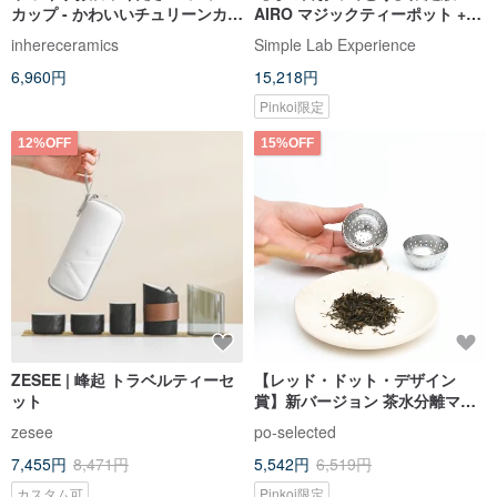
カップ - かわいいチュリーンカッ
AIRO マジックティーポット +
プ
RINBOs ポータブルグラス
inhereceramics
Simple Lab Experience
6,960円
15,218円
Pinkoi限定
12%OFF
15%OFF
ZESEE | 峰起 トラベルティーセ
【レッド・ドット・デザイン
ット
賞】新バージョン 茶水分離マグ
ネット式ティーカップ (全 4 色) -
zesee
po-selected
10oz/12oz 誕生日プレゼント
7,455円
8,471円
5,542円
6,519円
カスタム可
Pinkoi限定