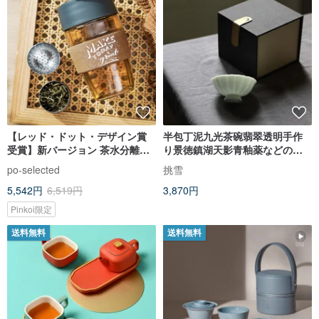
【レッド・ドット・デザイン賞
半包丁泥九光茶碗翡翠透明手作
受賞】新バージョン 茶水分離マ
り景徳鎮湖天影青釉薬などの薄
グネット式ティーカップ - 茶こし
身茶碗
po-selected
挑雪
付き コルクコースターセット
5,542円
6,519円
3,870円
Pinkoi限定
送料無料
送料無料