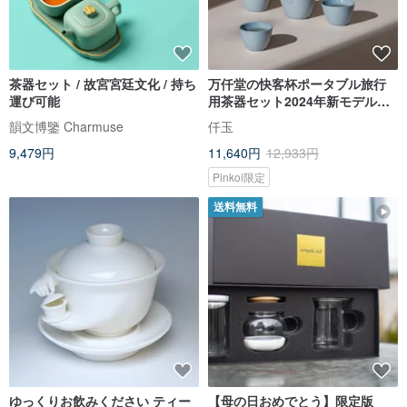
茶器セット / 故宮宮廷文化 / 持ち
万仟堂の快客杯ポータブル旅行
運び可能
用茶器セット2024年新モデルの
アウトドア用茶器セット、持ち
韻文博鑒 Charmuse
仟玉
運び便利な観沧海
9,479円
11,640円
12,933円
Pinkoi限定
送料無料
ゆっくりお飲みください ティー
【母の日おめでとう】限定版