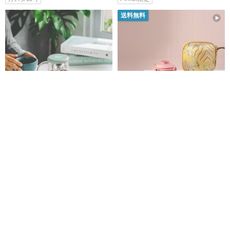
送料無料
OhTeavor水出しティーフィルタ
女性用茶器 多福 精緻な茶器 持ち
ーセットにはカップの蓋とティ
運び可能な旅行用茶具
ーフィルターボールは含まれて
getthepong
仟玉
いません
3,716円
10,705円
11,894円
カスタム可