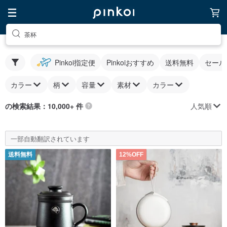
茶杯
Pinkoi指定便
Pinkoiおすすめ
送料無料
セール
カラー
柄
容量
素材
カラー
人気順
の検索結果：10,000+ 件
一部自動翻訳されています
送料無料
12%OFF