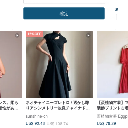
Mr. Greenwood
birphin
US$ 122.50
US$ 258.35
確定
カスタム可
カスタム可
15%OFF
レス。柔ら
ネオチャイニーズレトロ / 透かし彫
【蛋植物古着】
縮性があ
りアシンメトリー改良チャイナドレ
装飾プリント古
洗濯機洗い
ス
sunshine-cn
蛋植物古著 Eggplan
スタイルカ
US$ 79.29
US$ 92.43
US$ 108.74