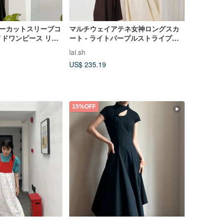
ダーカットスリーブコ
マルチウェイアテネ女神ロングスカ
ドワンピース リネ
ート - ライトパープルストライプイ
エロー
lai.sh
US$ 235.19
15%OFF