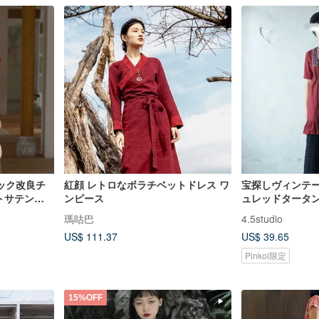
ック改良チ
紅顔 レトロなボラチベットドレス ワ
宝探しヴィンテー
ートサテン新
ンピース
ュレッドタータ
イエンド国風
カラーフォーク
瑪咕巴
4.5studio
スリーブコット
US$ 111.37
US$ 39.65
Pinkoi限定
15%OFF