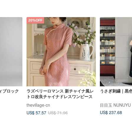
20%OFF
ィブロック
ラズベリーロマンス 新チャイナ風レ
うさぎ刺繍｜黒
トロ改良チャイナドレスワンピース
thevillage-cn
目目玉 NUNUYU
US$ 237.68
US$ 57.57
US$ 71.96