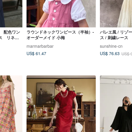
着 配色ワン
ラウンドネックワンピース（半袖）-
バレエ風 / リ
ス リネン
オーダーメイド 小梅
ス / 刺繍レース
marmarbarbar
sunshine-cn
US$ 61.47
US$ 76.63
US$ 