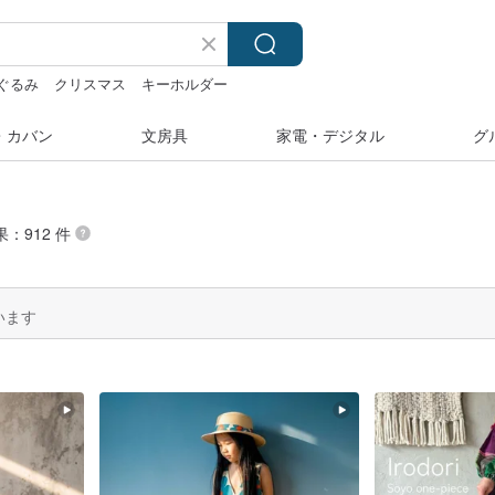
ぐるみ
クリスマス
キーホルダー
24金 ネックレス
・カバン
文房具
家電・デジタル
グ
果：912 件
います