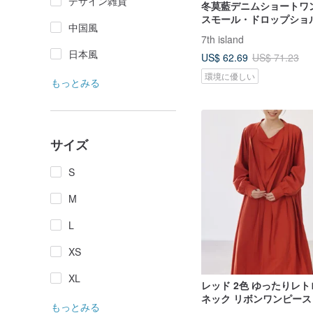
デザイン雑貨
冬莫藍デニムショートワ
スモール・ドロップショ
中国風
ク。外はしっかり、内は
7th island
通気性が良く快適な着心
日本風
US$ 62.69
US$ 71.23
ドのシャイニーな台湾オ
刺繍。
環境に優しい
もっとみる
サイズ
S
M
L
XS
XL
レッド 2色 ゆったりレト
ネック リボンワンピース
もっとみる
プリーツ長袖ワンピース