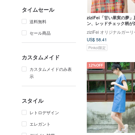
タイムセール
ziziFei「甘い果実の夢
送料無料
ン、レッドチェック柄が
ントのロングキャミソー
ziziFei オリジナルガー
セール商品
ス
US$ 58.41
Pinkoi限定
カスタムメイド
12%OFF
カスタムメイドのみ表
示
スタイル
レトロデザイン
エレガント