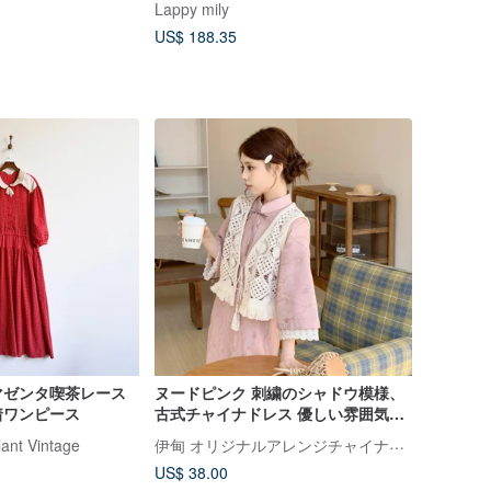
Lappy mily
US$ 188.35
マゼンタ喫茶レース
ヌードピンク 刺繍のシャドウ模様、
着ワンピース
古式チャイナドレス 優しい雰囲気の
ワイドスリーブ、モダンチャイニー
伊甸 オリジナルアレンジチャイナドレス
t Vintage
ズスタイルのチャイナドレス ベスト
US$ 38.00
との組み合わせも可能