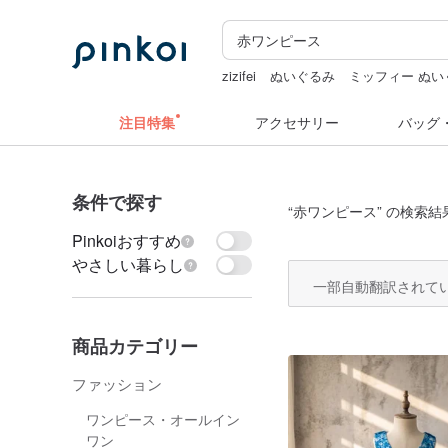
zizifei
ぬいぐるみ
ミッフィー ぬい
ラベルシール
sugar valentine
台湾 
注目特集
アクセサリー
バッグ
条件で探す
“
赤ワンピース
” の検索結
Pinkoiおすすめ
やさしい暮らし
一部自動翻訳されて
商品カテゴリー
ファッション
ワンピース・オールイン
ワン