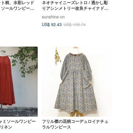
ット柄、水彩レッド
ネオチャイニーズレトロ / 透かし彫
ミソールワンピー
りアシンメトリー改良チャイナドレ
丈のゆったりとした
ス
sunshine-cn
グドレスは、甘くて
US$ 92.43
US$ 108.74
浪花キャミソールワンピー
フリル襟の花柄コーデュロイナチュ
0%リネン
ラルワンピース