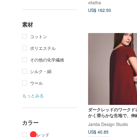
vitatha
US$ 162.50
素材
コットン
ポリエステル
その他の化学繊維
シルク・絹
ウール
もっとみる
ダークレッドのワークド
かく滑らかな生地で、伸
り、シワになりにくい。
カラー
Jarida Design Studio
可能。色褪せしにくく、
US$ 40.85
バー効果があります。
レッド