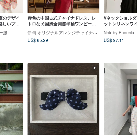
」夏のデザイ
赤色の中国古式チャイナドレス、レ
Vネックショル
楽しいプリ
トロな民国風全開襟半袖ワンピー
ットンリネンワイ
ルワンピー
ス、新中国式花嫁のウェディングド
ン
伊甸 オリジナルアレンジチャイナドレス
リー服
Noir by Phoenix
レス
US$ 65.29
US$ 97.11