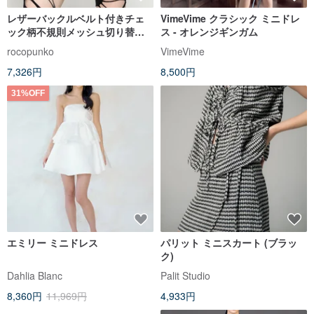
レザーバックルベルト付きチェ
VimeVime クラシック ミニドレ
ック柄不規則メッシュ切り替え
ス - オレンジギンガム
ティアードミニスカート DARK
rocopunko
VimeVime
IN LOVE 台湾KW373
7,326円
8,500円
31%OFF
エミリー ミニドレス
パリット ミニスカート (ブラッ
ク)
Dahlia Blanc
Palit Studio
8,360円
11,969円
4,933円