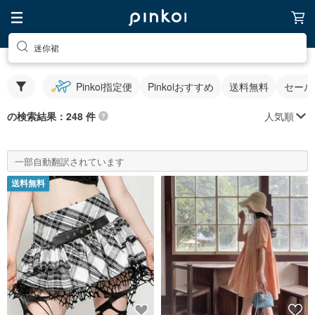
迷你裙
Pinkoi指定便
Pinkoiおすすめ
送料無料
セール
人気順
の検索結果：248 件
一部自動翻訳されています
送料無料