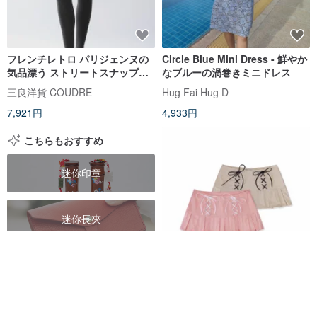
フレンチレトロ パリジェンヌの
Circle Blue Mini Dress - 鮮やか
気品漂う ストリートスナップ風
なブルーの渦巻きミニドレス
ハイウエストスエードミニスカ
三良洋貨 COUDRE
Hug Fai Hug D
ート
7,921円
4,933円
こちらもおすすめ
迷你印章
迷你長夾
鮮花小花束
DADDY | Shawty Mini Skirt と
てもキュートなローウエストス
台式花圈
カート