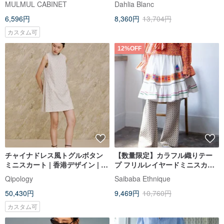
MULMUL CABINET
Dahlia Blanc
6,596円
8,360円
13,704円
カスタム可
12%OFF
チャイナドレス風トグルボタン
【数量限定】カラフル織りテー
ミニスカート | 香港デザイン | ク
プ フリルレイヤードミニスカー
ラシカル | 上品 | 東洋と西洋の融
ト(3色)IAC-5322
Qipology
Saibaba Ethnique
合
50,430円
9,469円
10,760円
カスタム可