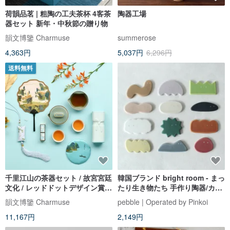
荷韻品茗 | 粗陶の工夫茶杯 4客茶
陶器工場
器セット 新年・中秋節の贈り物
韻文博鑒 Charmuse
summerose
4,363円
5,037円
6,296円
送料無料
千里江山の茶器セット / 故宮宮廷
韓国ブランド bright room - まっ
文化 / レッドドットデザイン賞受
たり生き物たち 手作り陶器/カト
賞 / 持ち運び可能
ラリーレスト - 全6種
韻文博鑒 Charmuse
pebble | Operated by Pinkoi
11,167円
2,149円