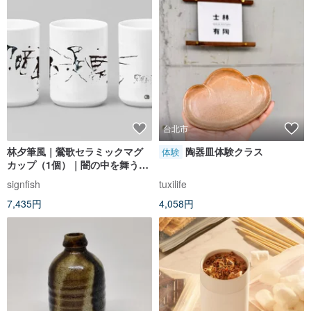
台北市
林夕筆風｜鶯歌セラミックマグ
陶器皿体験クラス
体験
カップ（1個）｜闇の中を舞う｜
台湾限定_数量限定
signfish
tuxilife
7,435円
4,058円