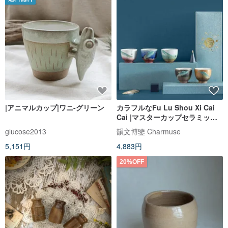
|アニマルカップ|ワニ-グリーン
カラフルなFu Lu Shou Xi Cai
Cai |マスターカップセラミック
カンフーティーカップ5点セット
glucose2013
韻文博鑒 Charmuse
新年の春節ギフトボックス
5,151円
4,883円
20%OFF