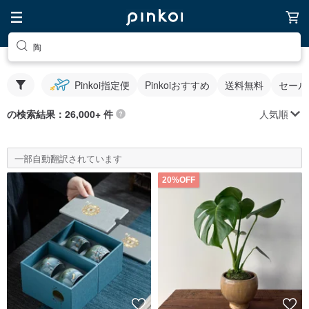
陶
Pinkoi指定便
Pinkoiおすすめ
送料無料
セール
人気順
の検索結果：26,000+ 件
一部自動翻訳されています
20%OFF