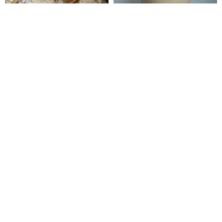
英国100年前の塩釉陶器の中型花
陶器工場
瓶 1個
ct-antique
summerose
2,805円
3,664円
4,579円
台北市
絵付け 5 インチ陶器皿体験
9 3/4 フラワーポット | 多肉植物
体験
の塊茎用の手作りのオリジナル
レッスン 裏表どちらにも描けま
の粗いセラミック製卓上フラワ
す 台北士林