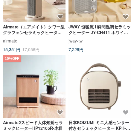
Airmate（エアメイト）タワー型
JWAY 恒暖流 I 瞬間温調セラミッ
グラフェンセラミックヒーター
クヒーター JY-CH411 ホワイ
HP12006
ト/412 イエロー/413 レッド
airmate
jway-tw
15,351円
17,056円
7,229円
10%OFF
Airmate2スピード人体知覚セラ
日本KOIZUMI ミニ人感センサー
ミックヒーターHP12105R-木目
付きセラミックヒーター KPH-
G621-CE