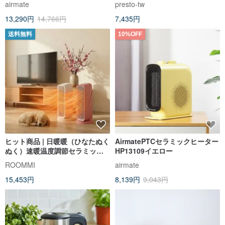
airmate
presto-tw
13,290円
14,766円
7,435円
送料無料
10%OFF
ヒット商品 | 日暖暖（ひなたぬく
AirmatePTCセラミックヒーター
ぬく）速暖温度調節セラミック
HP13109イエロー
ファンヒーターが、あなたの冬
ROOMMI
airmate
を暖めます。
15,453円
8,139円
9,043円