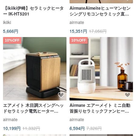
【ikiiki伊崎】セラミックヒータ
AirmateAimeiteヒューマンセン
ー IK-HT5201
シングリモコンセラミック直立
電気ヒーターHP12109R
ikiiki
airmate
5,666円
15,351円
17,056円
10%OFF
10%OFF
エアメイト 木目調スイングヘッ
Airmate エアーメイト ミニ自動
ドセラミック電気ヒーター
首振りセラミックファンヒータ
HP12103
ー HP061M
airmate
airmate
10,199円
11,332円
6,594円
7,326円