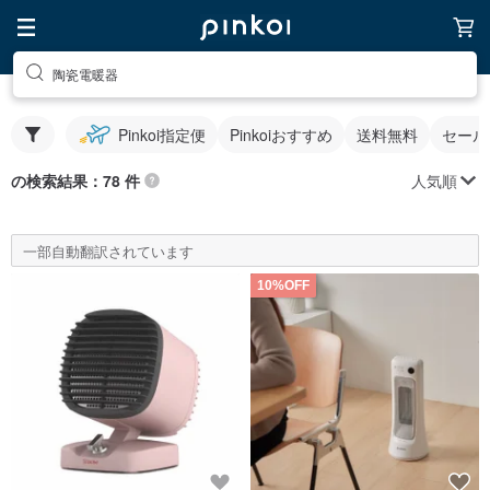
陶瓷電暖器
Pinkoi指定便
Pinkoiおすすめ
送料無料
セール
人気順
の検索結果：78 件
一部自動翻訳されています
10%OFF