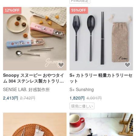
Pinkoi限定
12%OFF
55%OFF
Snoopy スヌーピー おやつタイ
S+ カトラリー 軽量カトラリーセ
ム 304 ステンレス製カトラリー4
ット
点セット（スプーン + 箸+フォー
SENSE LAB. 好感製作所
S+ Sunshing
ク + 収納ケース）
2,413円
2,742円
1,820円
4,001円
環境に優しい