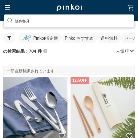
隨身餐具
Pinkoi指定便
Pinkoiおすすめ
送料無料
セール
人気順
の検索結果：704 件
一部自動翻訳されています
12%OFF