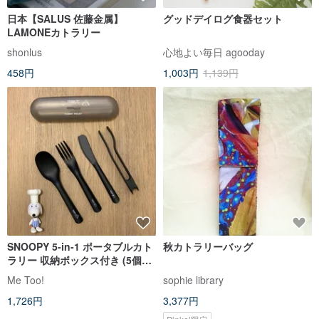
日本【SALUS 佐藤金属】
グッドデイログ食器セット
LAMONEカトラリー
shonlus
心地よい毎日 agooday
458円
1,003円
1,139円
SNOOPY 5-in-1 ポータブルカト
秋カトラリーバッグ
ラリー 収納ボックス付き (5個入
り) PEANUTS 公式ライセンス
Me Too!
sophie library
1,726円
3,377円