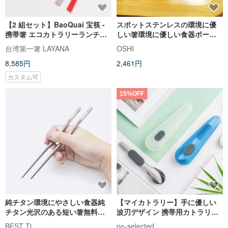
【2 組セット】BaoQuai 宝筷 -
スポットステンレスの環境に優
携帯箸 エコカトラリーランチボ
しい箸環境に優しい食器ポータ
ックス【名入れ可】
ブル食器格納式箸キャンプ用品
台湾第一箸 LAYANA
OSHI
8,585円
2,461円
カスタム可
15%OFF
純チタン環境にやさしい食器純
【マイカトラリー】手に優しい
チタン光沢のある短い箸無料食
波刃デザイン 携帯用カトラリー
器バッグ
セット 環境保護に 誕生日プレゼ
BEST Ti
po-selected