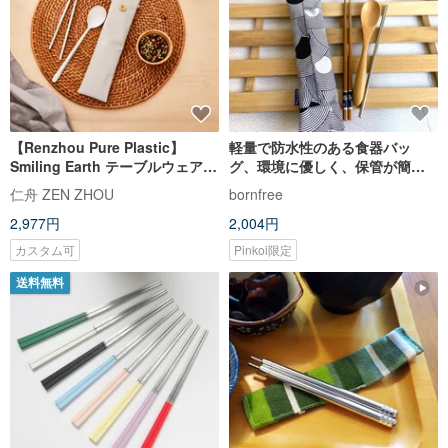
【Renzhou Pure Plastic】
軽量で防水性のある食器バッ
Smiling Earth テーブルウェア 3
グ、環境に優しく、保管が簡単
点セット |ステンレス食器・環境
で、お手入れも簡単
仁舟 ZEN ZHOU
bornfree
に優しい食器
2,977円
2,004円
カスタム可
Pinkoi限定
送料無料