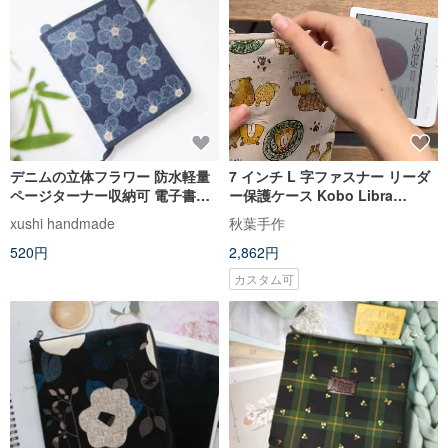
デニムの立体フラワー 防水軽量
7 インチ L 字ファスナー リーダ
ページターナー収納可 電子書籍
ー保護ケース Kobo Libra
リーダー用ポーチ 軽量防水
Colour / mooInk Nana
xushi handmade
秋葉手作
520円
2,862円
カスタム可