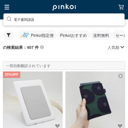
電子書閱讀器
Pinkoi指定便
Pinkoiおすすめ
送料無料
セール
人気順
の検索結果：407 件
一部自動翻訳されています
35%OFF