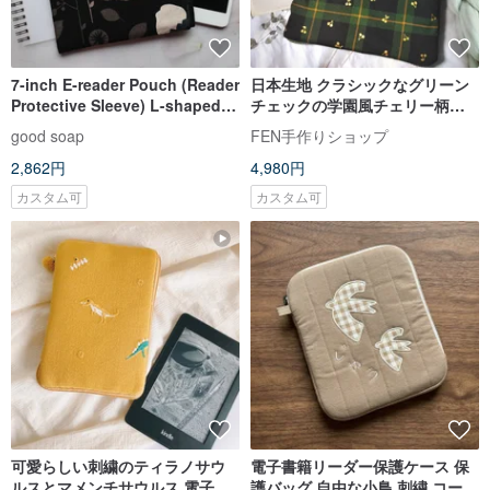
7-inch E-reader Pouch (Reader
日本生地 クラシックなグリーン
Protective Sleeve) L-shaped
チェックの学園風チェリー柄ジ
Zipper Bag E-reader
ッパーブックカバー - Kobo
good soap
FEN手作りショップ
Protection
Elipsa2Eリーダー用ジッパーポ
2,862円
4,980円
ケット
カスタム可
カスタム可
可愛らしい刺繍のティラノサウ
電子書籍リーダー保護ケース 保
ルスとマメンチサウルス 電子書
護バッグ 自由な小鳥 刺繍 コーヒ