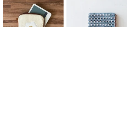
電子書籍リーダー 保護ケース 保
【endorphin】電子書籍リーダ
護ポーチ トースト 目玉焼き 刺繍
ー用編み込み収納保護ケース モ
ザイクタイル柄
haomao-dodo
ENDORPHIN
7,784円
9,730円
カスタム可