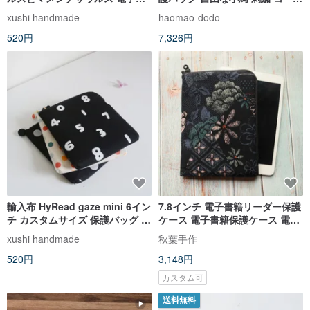
籍リーダー用防水収納ケース 手
ー牛乳
xushi handmade
haomao-dodo
帳ファイル
520円
7,326円
輸入布 HyRead gaze mini 6イン
7.8インチ 電子書籍リーダー保護
チ カスタムサイズ 保護バッグ ギ
ケース 電子書籍保護ケース 電子
フト 文学 和風
書籍収納ケース
xushi handmade
秋葉手作
520円
3,148円
カスタム可
送料無料