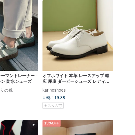
ーマントレーナー -
オフホワイト 本革 レースアップ 幅
ン 防水シューズ
広 厚底 ダービーシューズ レディー
ス 手作り靴 カジュアルシューズ
手作りの靴
karineshoes
US$ 119.38
カスタム可
15%OFF