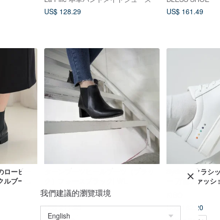
US$ 128.29
US$ 161.49
のローヒー
ターンブーツヒールブーツ（ブラッ
Sydney クラ
クルブー
ク）フォースブラック| WL
ー 万能ファッシ
ーズ
イトスニーカー
我們建議的瀏覽環境
WL SHOES+
KIBO
US$ 211.98
US$ 162.20