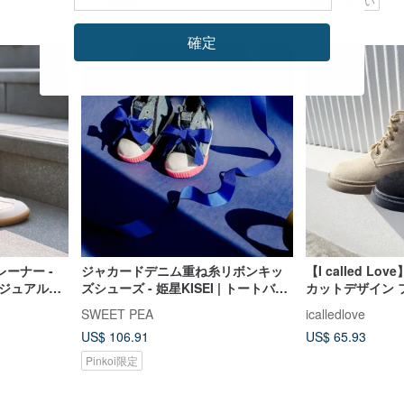
Pinkoi限定
環境に優しい
確定
送料無料
ーナー -
ジャカードデニム重ね糸リボンキッ
【I called L
カジュアルシ
ズシューズ - 姫星KISEI | トートバッ
カットデザイン 
グセット |
ョートブーツ
SWEET PEA
icalledlove
US$ 106.91
US$ 65.93
Pinkoi限定