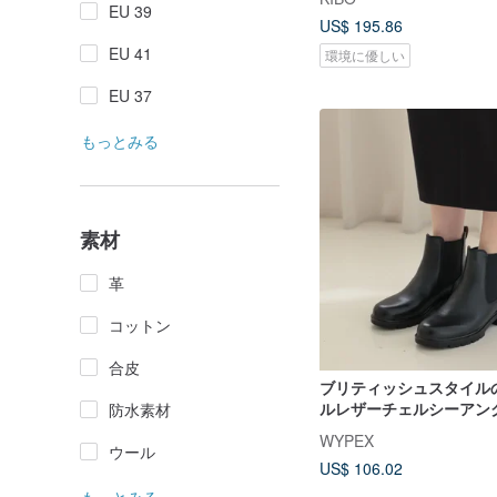
EU 39
US$ 195.86
EU 41
環境に優しい
EU 37
もっとみる
素材
革
コットン
合皮
ブリティッシュスタイル
ルレザーチェルシーアン
防水素材
ツ、快適なフラットシュ
WYPEX
ウール
US$ 106.02