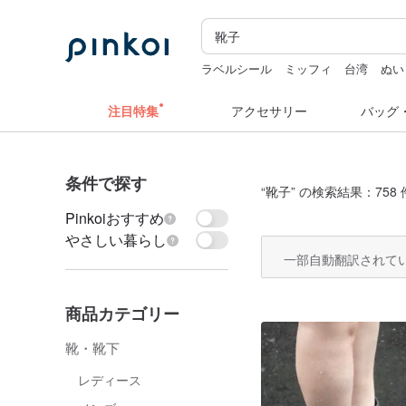
ラベルシール
ミッフィ
台湾
ぬい
クリスマス
注目特集
アクセサリー
バッグ
条件で探す
“
靴子
” の検索結果：758 
Pinkoiおすすめ
やさしい暮らし
一部自動翻訳されて
商品カテゴリー
靴・靴下
レディース