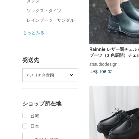
メンズ
ソックス・タイツ
レインブーツ・サンダル
もっとみる
Rainnie レザー調チェ
ブーツ（3 色展開）チェ
発送先
ツ レインブーツ レイン
ststudiodesign
水ブーツ 軽量
US$ 106.02
アメリカ合衆国
ショップ所在地
台湾
日本