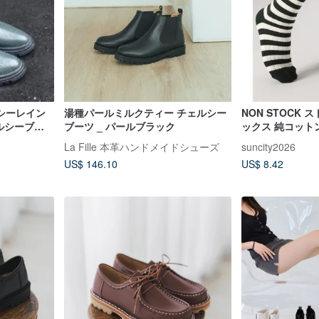
ルシーレイン
湯種パールミルクティー チェルシー
NON STOCK
ルシーブー
ブーツ _ パールブラック
ックス 純コットン
シューズ 防
Striped Cotton
La Fille 本革ハンドメイドシューズ
suncity2026
US$ 146.10
US$ 8.42