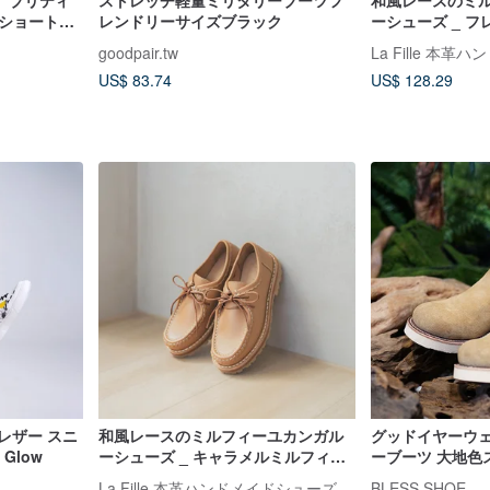
】ブリティ
ストレッチ軽量ミリタリーブーツフ
和風レースのミ
フショートブ
レンドリーサイズブラック
ーシューズ _ フ
ースシューズ
オフホワイト
goodpair.tw
La Fille 本
US$ 83.74
US$ 128.29
プルレザー スニ
和風レースのミルフィーユカンガル
グッドイヤーウ
 Glow
ーシューズ _ キャラメルミルフィー
ーブーツ 大地色
ユ / カーキ
ドブーツ
La Fille 本革ハンドメイドシューズ
BLESS SHOE