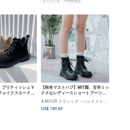
カスタム可
Pinkoi限定
ove】ブリティッシュ V
【秋冬マストハブ】MIT製、甘辛ミッ
フェイクスエードシ
クスなレディースショートブーツ。
レザー。クールシャドウブラック
A.MOUR クラシック・ハンドメイド・シューズ
7909
US$ 190.65