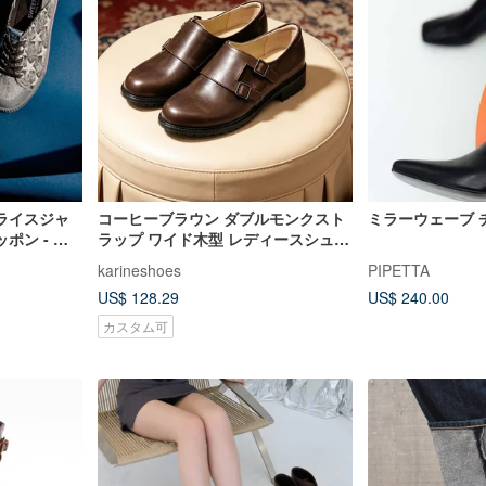
ライスジャ
コーヒーブラウン ダブルモンクスト
ミラーウェーブ 
ポン - 満
ラップ ワイド木型 レディースシュー
ット |
ズ 本革 カジュアルシューズ 台湾製
karineshoes
PIPETTA
US$ 128.29
US$ 240.00
カスタム可