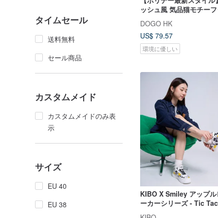
【ホリデー最新スタイル
ッシュ風 気品猫モチー
タイムセール
ーツ 冬 新調 猫 レディ
DOGO HK
旅行
US$ 79.57
送料無料
環境に優しい
セール商品
カスタムメイド
カスタムメイドのみ表
示
サイズ
EU 40
KIBO X Smiley アッ
ーカーシリーズ - Tic Tac
EU 38
KIBO