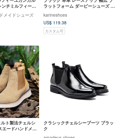
ルフィーユカンガル
ブラック 本革 レースアップ 幅広 プ
レンチミルフィーユ /
ラットフォーム ダービーシューズ レ
ディース 革靴 カジュアルシューズ
革ハンドメイドシューズ
karineshoes
US$ 119.38
カスタム可
ェルト製法チェルシ
クラシックチェルシーブーツ ブラッ
スエードハンドメイ
ク
amadeus-shoes