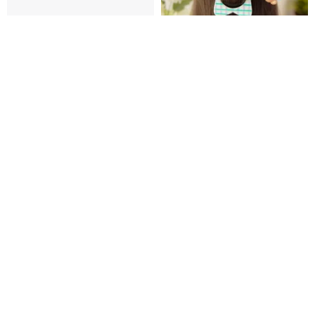
エレクトロフォーミング銅キノ
かわいい星型ヘアピン - 手作りパ
コヘアピン
ステルチェック柄のお団子ピン
とアイスクリームベア
WireFox
Tofuu.egg
6,623円
7,705円
かわいいうさぎ団子ヘアスティ
カラー、クリスタルフラワーの
ック – パステル和風お団子ヘア
簪、一本挿し