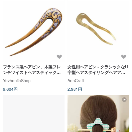
フランス製ヘアピン、木製フレ
女性用ヘアピン - クラシックなU
ンチツイストヘアスティック、U
字型ヘアスタイリングヘアアク
字型ヘアフォーク、ヘアクリッ
セサリー、手作り
YevheniiaShop
AnhCraft
プ
9,604円
2,981円