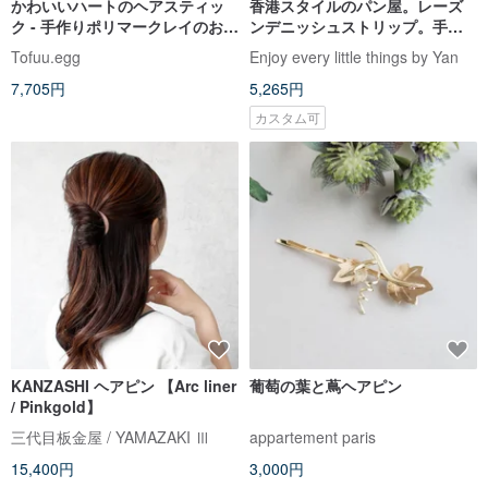
かわいいハートのヘアスティッ
香港スタイルのパン屋。レーズ
ク - 手作りポリマークレイのおだ
ンデニッシュストリップ。手作
んごピンとストロベリークッキ
りヘアピン。手作りハートピ
Tofuu.egg
Enjoy every little things by Yan
ーC
ン。ブローチ（スポット）
7,705円
5,265円
カスタム可
KANZASHI ヘアピン 【Arc liner
葡萄の葉と蔦ヘアピン
/ Pinkgold】
三代目板金屋 / YAMAZAKI Ⅲ
appartement paris
15,400円
3,000円