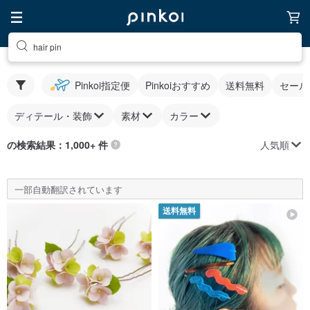
hair pin
Pinkoi指定便
Pinkoiおすすめ
送料無料
セール
ディテール・装飾
素材
カラー
人気順
の検索結果：1,000+ 件
一部自動翻訳されています
送料無料