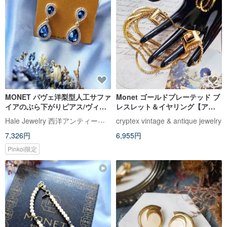
MONET パヴェ洋梨型人工サファ
Monet ゴールドプレーテッド ブ
イアのぶら下がりピアス/ヴィン
レスレット＆イヤリング【アメ
テージアメリカンアンティーク
リカンヴィンテージジュエリ
Hale Jewelry 西洋アンティークコレクション
cryptex vintage & antique jewelry
アクセサリー
ー】
7,326円
6,955円
Pinkoi限定