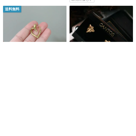
送料無料
Monet（モネ）ゴールデンハー
VINTAGEMONET三角波型ゴー
トアシンメトリーピアス
ルドヴィンテージピンイヤリン
グ
Time Vintage Jewelry
ARCTIC SECONDHAND
6,754円
4,693円
送料無料