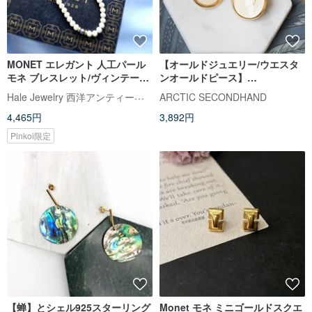
MONET エレガント 人工パール
【オールドジュエリー/ウエスタ
モネ ブレスレット/ヴィンテージ
ンオールドピース】
アメリカ西洋アンティークアク
VINTAGEMONETラウンドリボ
Hale Jewelry 西洋アンティークコレクション
ARCTIC SECONDHAND
セサリー
ンヴィンテージピンピアス
4,465円
3,892円
Pinkoi限定
【蝉】とシェル925スターリング
Monet モネ ミニゴールドスクエ