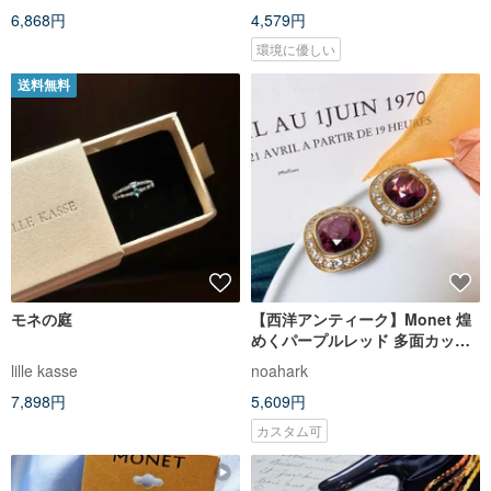
6,868円
4,579円
環境に優しい
送料無料
モネの庭
【西洋アンティーク】Monet 煌
めくパープルレッド 多面カット
ラインストーン イヤリング／ピ
lille kasse
noahark
アス
7,898円
5,609円
カスタム可