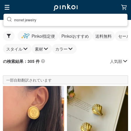
monet jewelry
Pinkoi指定便
Pinkoiおすすめ
送料無料
セール
スタイル
素材
カラー
人気順
の検索結果：305 件
一部自動翻訳されています