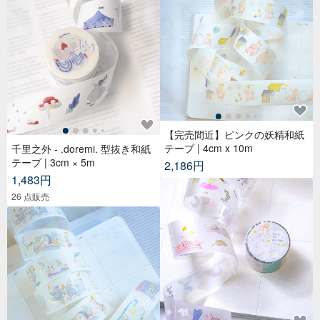
【完売間近】ピンクの妖精和紙
テープ | 4cm x 10m
千里之外 - .doremi. 型抜き和紙
テープ | 3cm × 5m
2,186円
1,483円
26 点販売