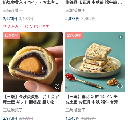
餡塩卵黄入りパイ） - お土産 正
贈答品 旧正月 中秋節 端午節 台
月 中秋節 端午節 台湾のお土産
湾土産 ギフトボックス
三統漢菓子
三統漢菓子
ギフトボックス
2,973円
3,497円
2,973円
3,497円
10 人がカートに入れています
15%OFF
15%OFF
【三統】金沙蛋黄酥 - お土産 台
【三統】雪花 Q 餅 12 インチ -
湾土産 ギフト 贈答品 贈り物
お土産 お正月 中秋 端午 台湾手
土産 ギフトボックス
三統漢菓子
三統漢菓子
2,973円
3,497円
1,543円
1,815円