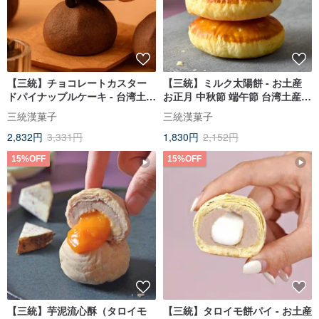
【三統】チョコレートカスター
【三統】ミルク太陽餅 - お土産
ドパイナップルケーキ - 台湾土産
お正月 中秋節 端午節 台湾土産
お正月 中秋節 端午の節句 ギフト
ギフトボックス
三統漢菓子
三統漢菓子
ボックス
2,832円
3,331円
1,830円
2,152円
15%OFF
15%OFF
【三統】芋泥流心酥（タロイモ
【三統】タロイモ餅パイ - お土産