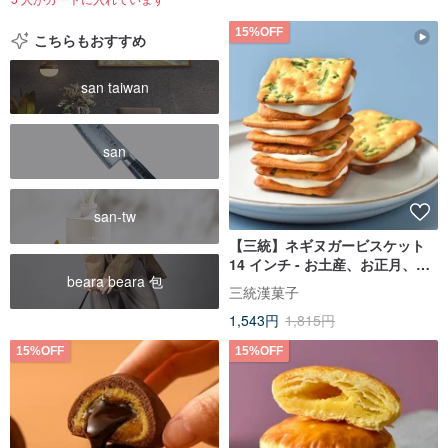
15%OFF
こちらもおすすめ
san taiwan
san
san-tw
【三統】ネギヌガービスケット
14 インチ - お土産、お正月、中
beara beara 包
秋節、端午節、台湾スイーツ、
三統漢菓子
ギフトボックス
1,543円
1,815円
15%OFF
15%OFF