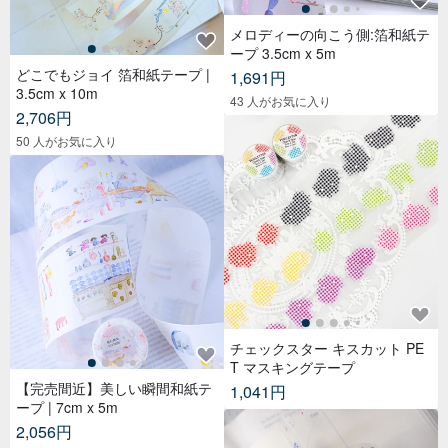
メロディーの向こう側:箔和紙テ
ープ 3.5cm x 5m
どこでもジョイ 箔和紙テープ |
1,691円
3.5cm x 10m
43 人がお気に入り
2,706円
50 人がお気に入り
チェックスター キスカット PE
T マスキングテープ
【完売間近】美しい瞬間和紙テ
1,041円
ープ | 7cm x 5m
2,056円