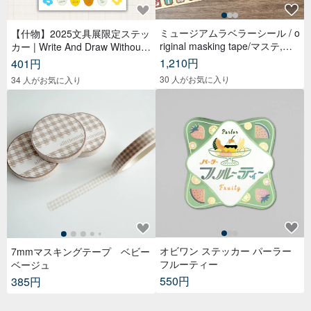
ミュージアムラベラーシール / o
【什物】2025文具展限定ステッ
riginal masking tape/マステ,美
カー | Write And Draw Without
纹纸胶带,文具,ステーショナリ
Limited
1,210円
401円
ー,紙もの,紙膠帶,贴纸
30 人がお気に入り
34 人がお気に入り
オビワン ステッカー パーラー
7mmマスキングテープ ベビー
フルーティー
ベージュ
550円
385円