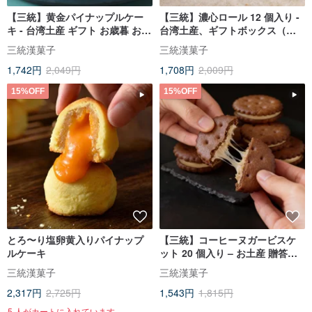
【三統】黄金パイナップルケー
【三統】濃心ロール 12 個入り -
キ - 台湾土産 ギフト お歳暮 お中
台湾土産、ギフトボックス（旧
元 お年賀
正月、中秋節、端午節）
三統漢菓子
三統漢菓子
1,742円
2,049円
1,708円
2,009円
15%OFF
15%OFF
とろ〜り塩卵黄入りパイナップ
【三統】コーヒーヌガービスケ
ルケーキ
ット 20 個入り – お土産 贈答品
正月 中秋節 端午節 台湾土産 ギ
三統漢菓子
三統漢菓子
フトボックス
2,317円
2,725円
1,543円
1,815円
5 人がカートに入れています