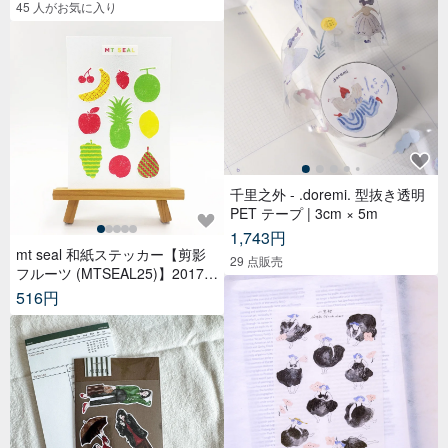
45 人がお気に入り
千里之外 - .doremi. 型抜き透明
PET テープ | 3cm × 5m
1,743円
mt seal 和紙ステッカー【剪影
29 点販売
フルーツ (MTSEAL25)】2017A
W
516円