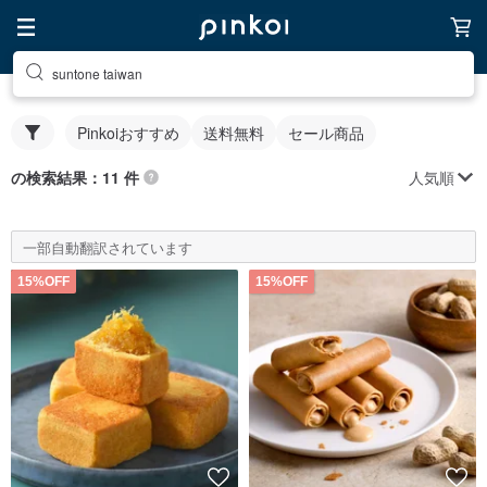
suntone taiwan
Pinkoiおすすめ
送料無料
セール商品
人気順
の検索結果：11 件
一部自動翻訳されています
15%OFF
15%OFF