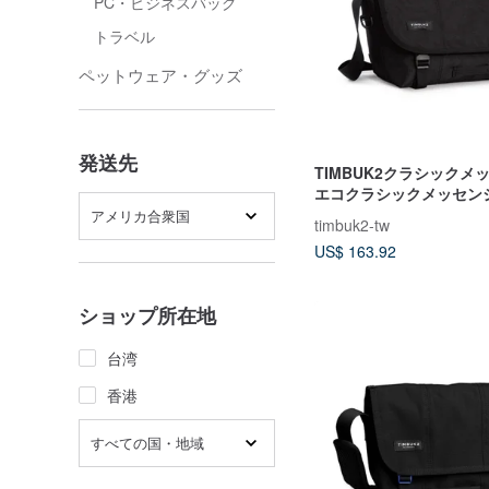
PC・ビジネスバッグ
トラベル
ペットウェア・グッズ
発送先
TIMBUK2クラシックメ
エコクラシックメッセン
グS-ブラック
アメリカ合衆国
timbuk2-tw
US$ 163.92
ショップ所在地
台湾
香港
すべての国・地域