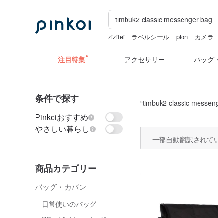
zizifei
ラベルシール
pion
カメラ
ドリンクホルダー 台湾
hwara
注目特集
アクセサリー
バッグ
条件で探す
“
timbuk2 classic messen
Pinkoiおすすめ
やさしい暮らし
一部自動翻訳されて
商品カテゴリー
バッグ・カバン
日常使いのバッグ