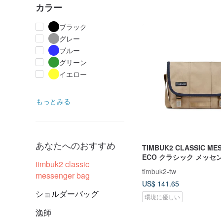
カラー
ブラック
グレー
ブルー
グリーン
イエロー
もっとみる
あなたへのおすすめ
TIMBUK2 CLASSIC ME
ECO クラシック メッセ
timbuk2 classic
ッグ XS - ベージュ。
timbuk2-tw
messenger bag
US$ 141.65
ショルダーバッグ
環境に優しい
漁師