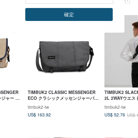
環境に優しい
確定
49%OFF
SSENGER
TIMBUK2 CLASSIC MESSENGER
TIMBUK2 SLAC
ンジャー バ
ECO クラシックメッセンジャーバッ
2L 2WAYウエ
グ S / ガンメタル
ブラック
timbuk2-tw
timbuk2-tw
US$ 163.92
US$ 52.76
US$ 