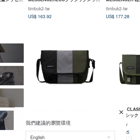
ンジャーバッグS-グレーとイエロー
ッグ S ダークグ
timbuk2-tw
timbuk2-tw
カラー
US$ 163.92
US$ 177.28
er
TIMBUK2 CLASSIC MESSENGERク
TIMBUK2 CLAS
ラシックメッセンジャーバッグXS-グ
ECO クラシック
リーン、グレーのカラーマッチング
ッグ XS - フ
我們建議的瀏覽環境
timbuk2-tw
timbuk2-tw
US$ 141.65
US$ 141.65