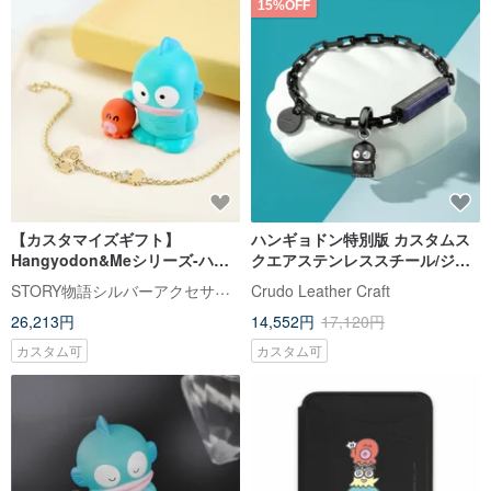
15%OFF
【カスタマイズギフト】
ハンギョドン特別版 カスタムス
Hangyodon&Meシリーズ-ハン
クエアステンレススチール/ジェ
ギョドン誕生石純銀ブレスレッ
ムストーンブレスレット (8 色)
STORY物語シルバーアクセサリー
Crudo Leather Craft
ト
26,213円
14,552円
17,120円
カスタム可
カスタム可