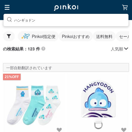
ハンギョドン
Pinkoi指定便
Pinkoiおすすめ
送料無料
セール
人気順
の検索結果：123 件
一部自動翻訳されています
21%OFF