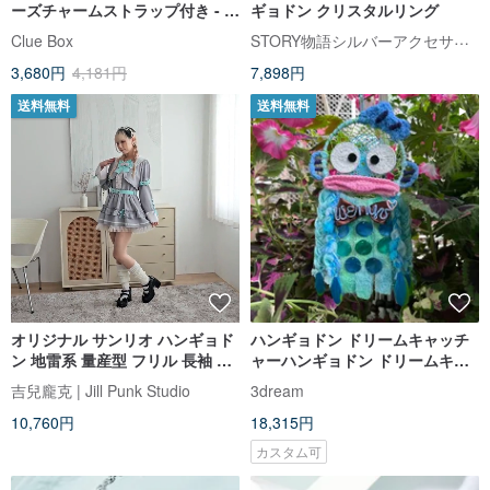
ーズチャームストラップ付き - ハ
ギョドン クリスタルリング
ンギョドン
STORY物語シルバーアクセサリー
Clue Box
3,680円
4,181円
7,898円
送料無料
送料無料
オリジナル サンリオ ハンギョド
ハンギョドン ドリームキャッチ
ン 地雷系 量産型 フリル 長袖 ウ
ャーハンギョドン ドリームキャ
エストマークワンピース
ッチャー
吉兒龐克 | Jill Punk Studio
3dream
【JJ5082】
10,760円
18,315円
カスタム可