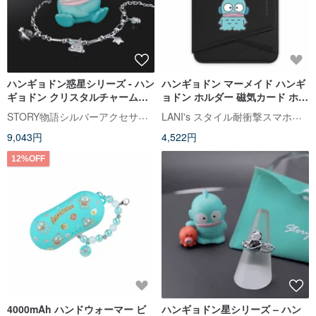
ハンギョドン惑星シリーズ - ハン
ハンギョドン マーメイド ハンギ
ギョドン クリスタルチャームブ
ョドン ホルダー 磁気カード ホル
レスレット
ダー ブラック カーフスキン 携帯
STORY物語シルバーアクセサリー
LANI's スタイル耐衝撃スマホケース
電話 ホルダー
9,043円
4,522円
12%OFF
4000mAh ハンドウォーマー ビ
ハンギョドン星シリーズ – ハン