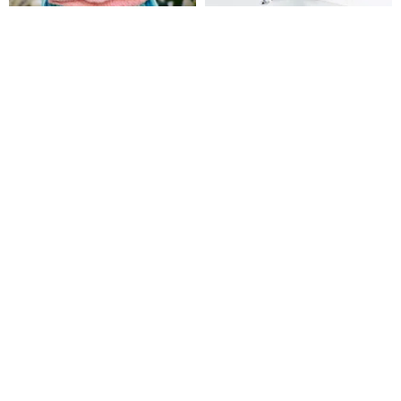
ハンギョドン ドリームキャッチ
ハンギョドン モアサナイトシリ
ャーハンギョドン ドリームキャ
ーズ - 人魚ハンギョドン モアサ
ッチャー
ナイト ソリティアリング シルバ
STORY物語シルバーアクセサリー
3dream
ー
20,032円
26,213円
カスタム可
32%OFF
【ONEDERワンダー】サンリオ
ハンギョドン クラシックシリー