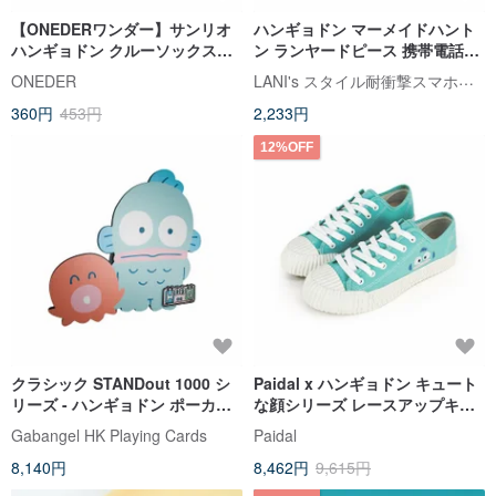
【ONEDERワンダー】サンリオ
ハンギョドン マーメイドハント
ハンギョドン クルーソックス
ン ランヤードピース 携帯電話用
Hangyodon
ランヤードピース
LANI's スタイル耐衝撃スマホケース
ONEDER
360円
453円
2,233円
12%OFF
クラシック STANDout 1000 シ
Paidal x ハンギョドン キュート
リーズ - ハンギョドン ポーカー
な顔シリーズ レースアップキャ
カード
ンバススニーカー
Gabangel HK Playing Cards
Paidal
8,140円
8,462円
9,615円