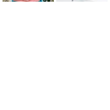
ハンギョドン ドリームキャッチ
ハンギョドン モアサナイトシリ
ャーハンギョドン ドリームキャ
ーズ - 人魚ハンギョドン モアサ
ッチャー
ナイト ソリティアリング シルバ
STORY物語シルバーアクセサリー
3dream
ー
20,032円
26,213円
カスタム可
32%OFF
【ONEDERワンダー】サンリオ
ハンギョドン クラシックシリー