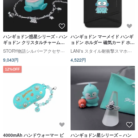
ハンギョドン惑星シリーズ - ハン
ハンギョドン マーメイド ハンギ
ギョドン クリスタルチャームブ
ョドン ホルダー 磁気カード ホル
レスレット
ダー ブラック カーフスキン 携帯
STORY物語シルバーアクセサリー
LANI's スタイル耐衝撃スマホケース
電話 ホルダー
9,043円
4,522円
12%OFF
4000mAh ハンドウォーマー ビ
ハンギョドン星シリーズ – ハン