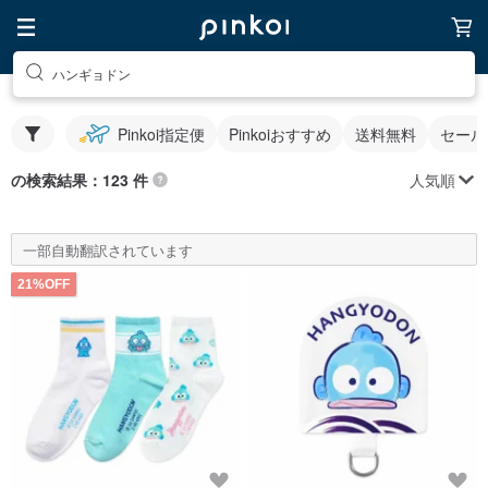
ハンギョドン
Pinkoi指定便
Pinkoiおすすめ
送料無料
セール
人気順
の検索結果：123 件
一部自動翻訳されています
21%OFF