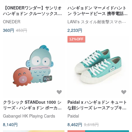
【ONEDERワンダー】サンリオ
ハンギョドン マーメイドハント
ハンギョドン クルーソックス
ン ランヤードピース 携帯電話用
Hangyodon
ランヤードピース
LANI's スタイル耐衝撃スマホケース
ONEDER
360円
453円
2,233円
12%OFF
クラシック STANDout 1000 シ
Paidal x ハンギョドン キュート
リーズ - ハンギョドン ポーカー
な顔シリーズ レースアップキャ
カード
ンバススニーカー
Gabangel HK Playing Cards
Paidal
8,140円
8,462円
9,615円