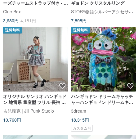
ーズチャームストラップ付き - ハ
ギョドン クリスタルリング
ンギョドン
STORY物語シルバーアクセサリー
Clue Box
3,680円
4,181円
7,898円
送料無料
送料無料
オリジナル サンリオ ハンギョド
ハンギョドン ドリームキャッチ
ン 地雷系 量産型 フリル 長袖 ウ
ャーハンギョドン ドリームキャ
エストマークワンピース
ッチャー
吉兒龐克 | Jill Punk Studio
3dream
【JJ5082】
10,760円
18,315円
カスタム可