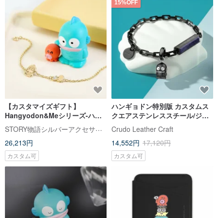
15%OFF
【カスタマイズギフト】
ハンギョドン特別版 カスタムス
Hangyodon&Meシリーズ-ハン
クエアステンレススチール/ジェ
ギョドン誕生石純銀ブレスレッ
ムストーンブレスレット (8 色)
STORY物語シルバーアクセサリー
Crudo Leather Craft
ト
26,213円
14,552円
17,120円
カスタム可
カスタム可