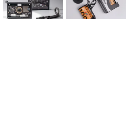
【今なら1,000円OFF】Aura
Paper Shoot Pocket Pod アク
Paletteコレクション | テクノワ
セサリーケース
ール | PaperShoot 公式 トイカ
Paper Shoot ペーパーシュート【公式】
Paper Shoot ペーパーシュート【公式】
メラ
27,529円
2,243円
カスタム可
送料無料