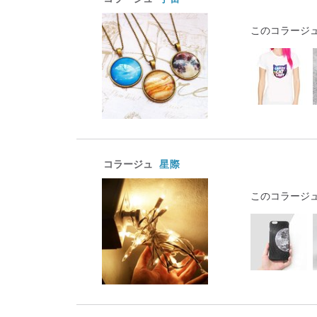
このコラージ
コラージュ
星際
このコラージ