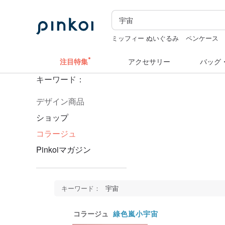
ミッフィー ぬいぐるみ
ペンケース
クリスマス
ぬいぐるみ
ミッフィー
注目特集
アクセサリー
バッグ
キーワード：
デザイン商品
ショップ
コラージュ
Pinkoiマガジン
キーワード：
宇宙
コラージュ
綠色嵐小宇宙