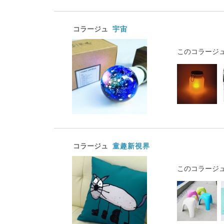
コラージュ
宇宙
このコラージ
コラージュ
童趣新視界
このコラージ