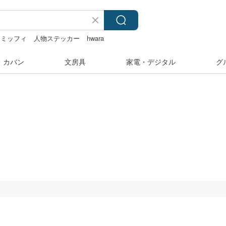
ミッフィ
人物ステッカー
hwara
・カバン
文房具
家電・デジタル
グ