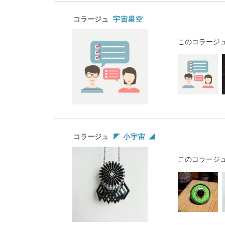
コラージュ
宇宙星空
このコラージ
コラージュ
◤ 小宇宙 ◢
このコラージ