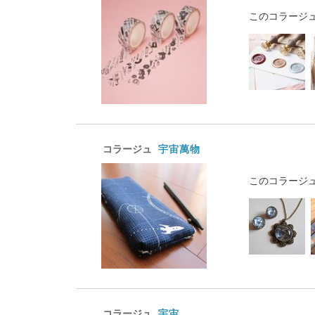
このコラージ
コラージュ
宇宙萬物
このコラージ
コラージュ
宇宙