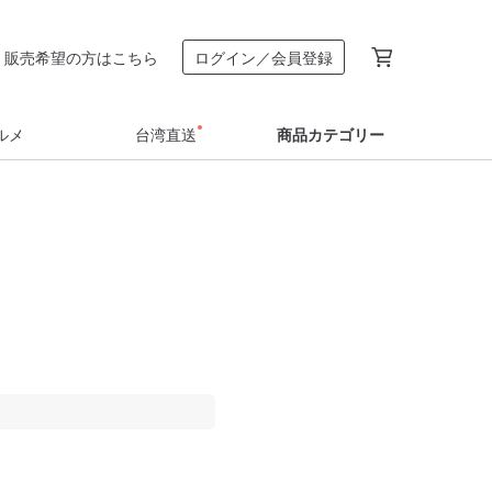
販売希望の方はこちら
ログイン／会員登録
ルメ
台湾直送
商品カテゴリー