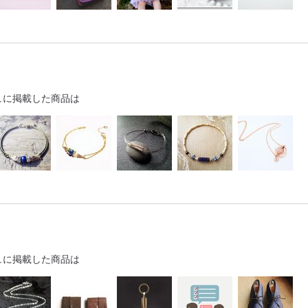
ュに掲載した商品は
ュに掲載した商品は