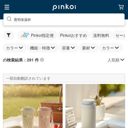
透明保溫杯
Pinkoi指定便
Pinkoiおすすめ
送料無料
セール
カラー
機能・特徴
容量
素材
カラー
人気順
の検索結果：291 件
一部自動翻訳されています