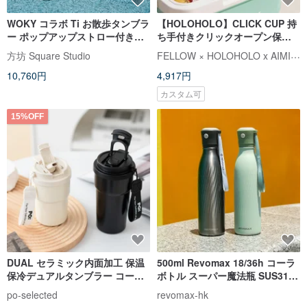
WOKY コラボ Ti お散歩タンブラ
【HOLOHOLO】CLICK CUP 持
ー ポップアップストロー付き
ち手付きクリックオープン保温
480ml 750ml 保温ボトル
保冷ボトル ( 600ml / 5色 )
FELLOW × HOLOHOLO x AIMIA (エイミア)
方坊 Square Studio
10,760円
4,917円
カスタム可
15%OFF
DUAL セラミック内面加工 保温
500ml Revomax 18/36h コーラ
保冷デュアルタンブラー コーヒ
ボトル スーパー魔法瓶 SUS316
ーカップ ティーカップ 漏れ防止
ステンレス 特許デザイン
po-selected
revomax-hk
デザイン