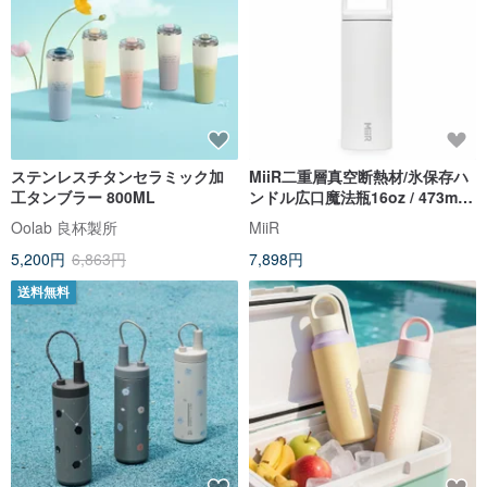
ステンレスチタンセラミック加
MiiR二重層真空断熱材/氷保存ハ
工タンブラー 800ML
ンドル広口魔法瓶16oz / 473ml
ファッションホワイト
Oolab 良杯製所
MiiR
5,200円
6,863円
7,898円
送料無料