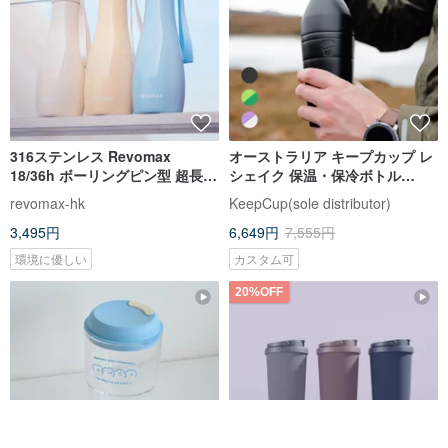
316ステンレス Revomax
オーストラリア キープカップ レ
18/36h ボーリングピン型 超長時
シェイク 保温・保冷ボトル
間保温ボトル 保温カップ 水筒
530ml / 660ml / 3色
revomax-hk
KeepCup(sole distributor)
3,495円
6,649円
7,555円
環境に優しい
カスタム可
20%OFF