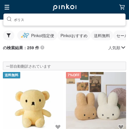
ボリス
Pinkoi指定便
Pinkoiおすすめ
送料無料
セール
人気順
の検索結果：259 件
一部自動翻訳されています
送料無料
7%OFF