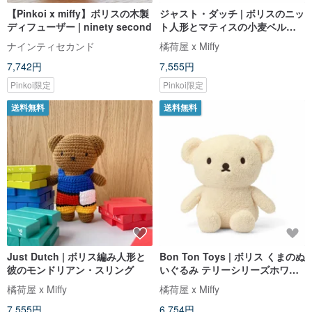
【Pinkoi x miffy】ボリスの木製
ジャスト・ダッチ | ボリスのニッ
ディフューザー | ninety second
ト人形とマティスの小麦ベル
ト・サスペンダー
ナインティセカンド
橘荷屋 x Miffy
7,742円
7,555円
Pinkoi限定
Pinkoi限定
送料無料
送料無料
Just Dutch | ボリス編み人形と
Bon Ton Toys | ボリス くまのぬ
彼のモンドリアン・スリング
いぐるみ テリーシリーズホワイ
ト24cm
橘荷屋 x Miffy
橘荷屋 x Miffy
7,555円
6,754円