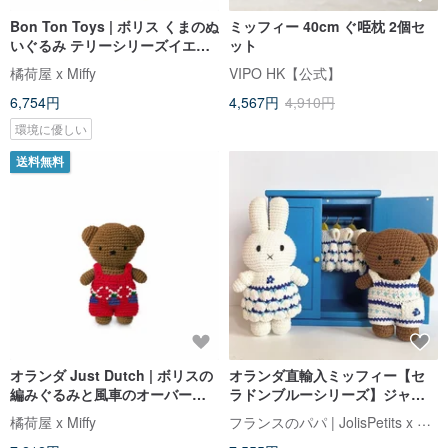
Bon Ton Toys | ボリス くまのぬ
ミッフィー 40cm ぐ𠱸枕 2個セ
いぐるみ テリーシリーズイエロ
ット
ー24cm
橘荷屋 x Miffy
VIPO HK【公式】
6,754円
4,567円
4,910円
環境に優しい
送料無料
オランダ Just Dutch | ボリスの
オランダ直輸入ミッフィー【セ
編みぐるみと風車のオーバーオ
ラドンブルーシリーズ】ジャス
ール
トダッチ認定の本格ハンドメイ
フランスのパパ | JolisPetits x Miffy
橘荷屋 x Miffy
ドかぎ針ミッフィーうさぎ