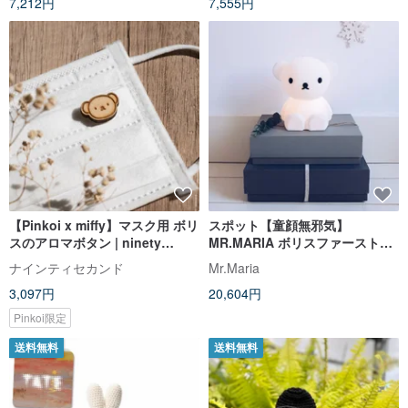
7,212円
7,555円
【Pinkoi x miffy】マスク用 ボリ
スポット【童顔無邪気】
スのアロマボタン | ninety
MR.MARIA ボリスファーストラ
second
ンプ ボボベア LEDランプ
ナインティセカンド
Mr.Maria
3,097円
20,604円
Pinkoi限定
送料無料
送料無料