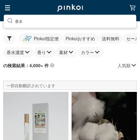
香水
Pinkoi指定便
Pinkoiおすすめ
送料無料
セール
香水濃度
香り
素材
カラー
人気順
の検索結果：4,000+ 件
一部自動翻訳されています