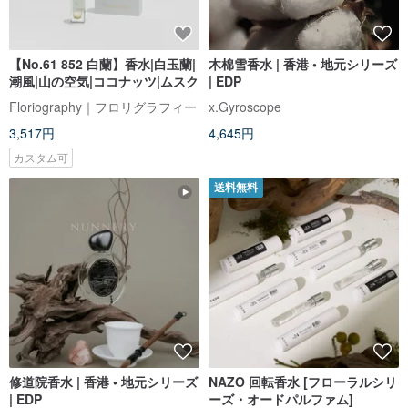
【No.61 852 白蘭】香水|白玉蘭|
木棉雪香水 | 香港 • 地元シリーズ
潮風|山の空気|ココナッツ|ムスク
| EDP
Floriography｜フロリグラフィー
x.Gyroscope
3,517円
4,645円
カスタム可
送料無料
修道院香水 | 香港 • 地元シリーズ
NAZO 回転香水 [フローラルシリ
| EDP
ーズ・オードパルファム]