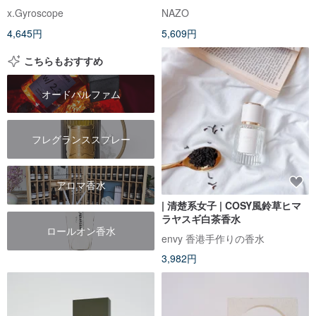
x.Gyroscope
NAZO
4,645円
5,609円
こちらもおすすめ
オードパルファム
フレグランススプレー
アロマ香水
| 清楚系女子 | COSY風鈴草ヒマ
ラヤスギ白茶香水
ロールオン香水
envy 香港手作りの香水
3,982円