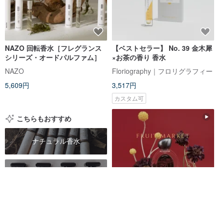
NAZO 回転香水［フレグランス
【ベストセラー】 No. 39 金木犀
シリーズ・オードパルファム］
×お茶の香り 香水
NAZO
Floriography｜フロリグラフィー
5,609円
3,517円
カスタム可
こちらもおすすめ
ナチュラル香水
ハンドメイド香水
パルファム
フルーツマーケット香水 | 香港 •