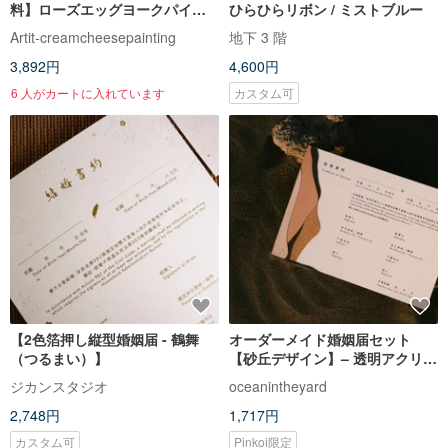
料】ローズエッグヨークパイ（4
ひらひらリボン / ミストブルー
個入りギフトボックス）
Artit-creamcheesepainting
地下 3 階
3,892円
4,600円
6 人がカートに入れています
カスタム可
【2色箔押し縦型婚姻届 - 鶴舞
オーダーメイド婚姻届セット
（つるまい）】
【砂丘デザイン】– 透明アクリル
製婚姻届ホルダー付き
ジカンスタジオ
oceanintheyard
2,748円
1,717円
カスタム可
Pinkoi限定