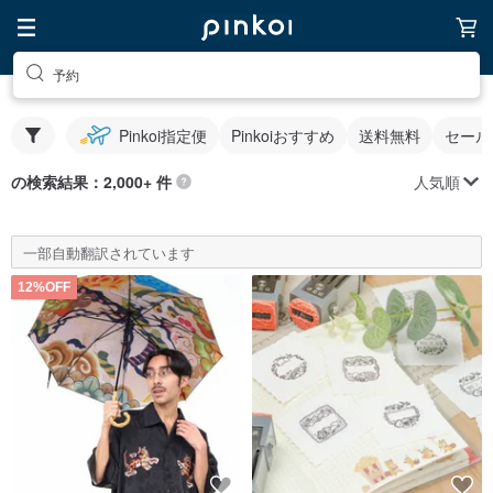
予約
Pinkoi指定便
Pinkoiおすすめ
送料無料
セール
人気順
の検索結果：2,000+ 件
一部自動翻訳されています
12%OFF