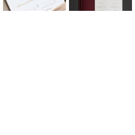
箔押し婚姻届セット | クラシック
CIRCLE OF LOVE 婚姻届セット
ボタニカル ハーブ 手描き チュー
ジ水彩 婚姻証明書
joojistudio
neratdesigntw
2,290円
2,645円
Pinkoi限定