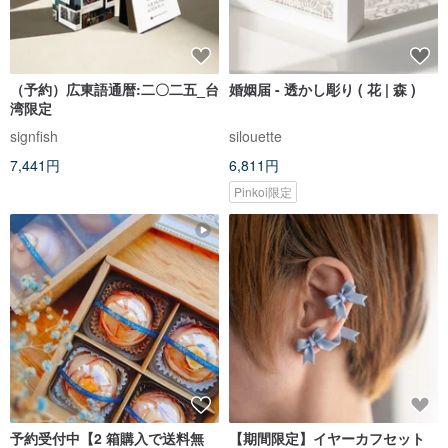
（予約）広東語通暦:二〇二五_台
婚姻届 - 透かし彫り ( 花 | 森 )
湾限定
signfish
silouette
7,441円
6,811円
Pinkoi限定
予約受付中【2 箱購入で送料無
【期間限定】イヤーカフセット