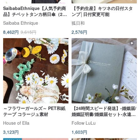
SaibabaEthnique【人気予約商
【予約生産】キツネの日付スタ
品】チベットタンカ柄日傘（2
ンプ│日付変更可能
色）JSTP6101
Saibaba Ethnique
狐日和
8,462円
9,615円
2,576円
～フラワーガールズ～ PET和紙
【24時間スピード発送】-婚姻届/
テープ コラージュ素材
婚姻証明書/婚姻届セット-永遠-
灰青-異性用
House of Ella
Follow LuLu
3,123円
1,603円