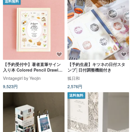
送料無料
【予約受付中】著者直筆サイン
【予約生産】キツネの日付スタ
入り本 Colored Pencil Drawing
ンプ│日付調整機能付き
with Yeojin
Vintagegirl by Yeojin
狐日和
9,523円
2,576円
送料無料