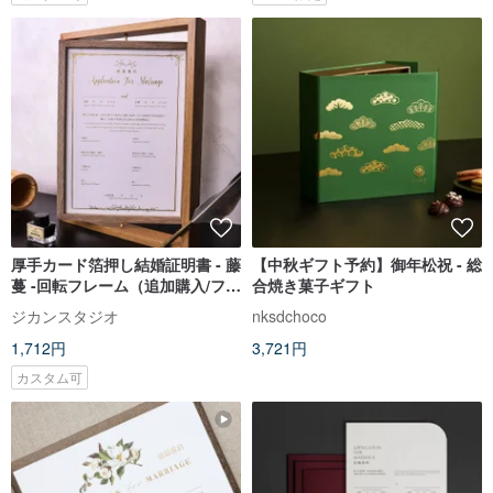
厚手カード箔押し結婚証明書 - 藤
【中秋ギフト予約】御年松祝 - 総
蔓 -回転フレーム（追加購入/フレ
合焼き菓子ギフト
ーム単体購入可能）
ジカンスタジオ
nksdchoco
1,712円
3,721円
カスタム可